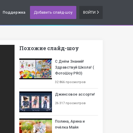
Поддержка
Добавить слайд-шоу
ВОЙТИ
Похожие слайд-шоу
С Днём Знаний!
Здравствуй Школа! (
ФотоШоу PRO)
32 866 просмотров
Джинсовое ассорти!
26 317 просмотров
Полина, Арина и
пчёлка Майя