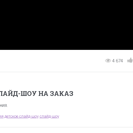
4 674
ЛАЙД-ШОУ НА ЗАКАЗ
ния.
ия
детское слайд-шоу
слайд-шоу