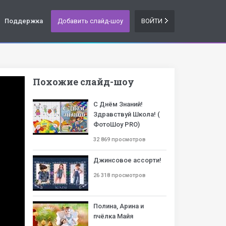
Поддержка
Добавить слайд-шоу
ВОЙТИ
Похожие слайд-шоу
С Днём Знаний!
Здравствуй Школа! (
ФотоШоу PRO)
32 869 просмотров
Джинсовое ассорти!
26 318 просмотров
Полина, Арина и
пчёлка Майя