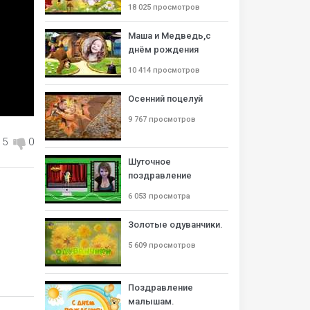
18 025 просмотров
Маша и Медведь,с
днём рождения
10 414 просмотров
Осенний поцелуй
9 767 просмотров
5
0
Шуточное
поздравление
6 053 просмотра
Золотые одуванчики.
5 609 просмотров
Поздравление
малышам.