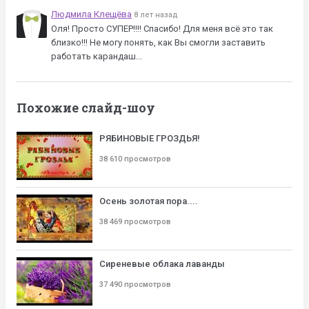
Людмила Клещёва
8 лет назад
Оля! Просто СУПЕР!!!! Спасибо! Для меня всё это так
близко!!! Не могу понять, как Вы смогли заставить
работать карандаш...
Похожие слайд-шоу
РЯБИНОВЫЕ ГРОЗДЬЯ!
38 610 просмотров
Осень золотая пора....
38 469 просмотров
Сиреневые облака лаванды
37 490 просмотров