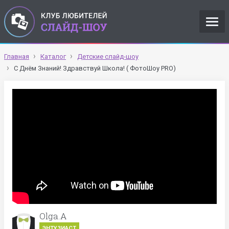
Главная
Каталог
Детские слайд-шоу
С Днём Знаний! Здравствуй Школа! ( ФотоШоу PRO)
Olga.A
ЭНТУЗИАСТ