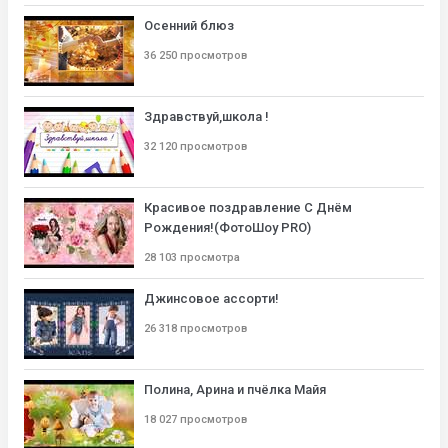
Осенний блюз
36 250 просмотров
Здравствуй,школа !
32 120 просмотров
Красивое поздравление С Днём
Рождения!(ФотоШоу PRO)
28 103 просмотра
Джинсовое ассорти!
26 318 просмотров
Полина, Арина и пчёлка Майя
18 027 просмотров