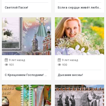
Светлой Пасхи!
Если в сердце живёт любовь...
9 лет назад
9 лет назад
931
930
С Крещением Господним! Фото Шоу Pro
Дыхание весны!