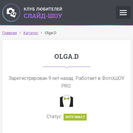
Главная
Каталог
Olga.D
OLGA.D
Зарегистрирован
9 лет назад
. Работает в ФотоШОУ
PRO.
Статус:
ЭНТУЗИАСТ