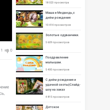
18 023 просмотра
Маша и Медведь,с
днём рождения
10 414 просмотров
Золотые одуванчики.
5 609 просмотров
1
0
Поздравление
малышам.
5 400 просмотров
С днём рождения и
удачной охоты|Слайд-
оение
шоу на заказ
сь,
4 815 просмотров
Детское