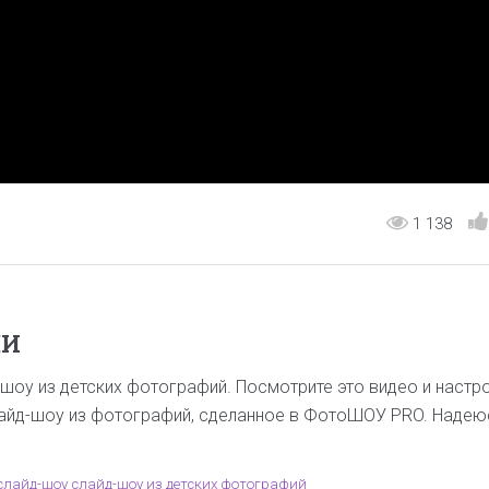
1 138
ШИ
шоу из детских фотографий. Посмотрите это видео и настр
лайд-шоу из фотографий, сделанное в ФотоШОУ PRO. Надею
слайд-шоу
слайд-шоу из детских фотографий