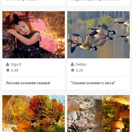
Olga.D
ЛиМас
0,48
0,29
Лесная осенняя сказка!
"Сказки осеннего леса"