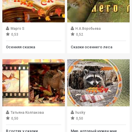
Марго S
Н.А.Воробьева
0,53
0,52
Осенняя сказка
Сказки осеннего леса
Татьяна Колпакова
husky
0,50
0,50
В гостях у сказки
Мир, который нужен мне...