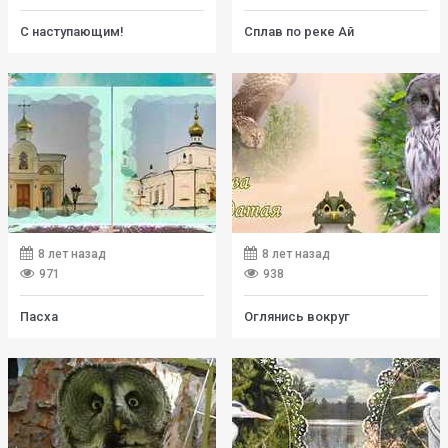
С наступающим!
Сплав по реке Ай
8 лет назад
8 лет назад
971
938
Пасха
Оглянись вокруг