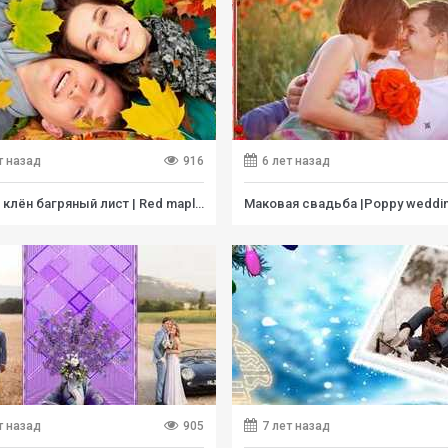
т назад
916
6 лет назад
Роняет клён багряный лист | Red maple leaf crimson | Free project for ProShow Producer
т назад
905
7 лет назад