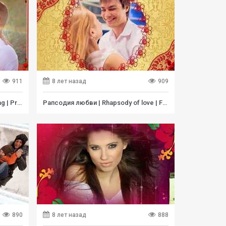
911
8 лет назад
909
Маковая свадьба |Poppy wedding | Project for ProShow Producer
Рапсодия любви | Rhapsody of love | Free project for ProShow Producer
890
8 лет назад
888