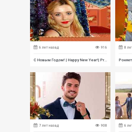
6 лет назад
916
8 ле
С Новым Годом! | Happy New Year!| Project for ProShow Producer
7 лет назад
908
6 ле