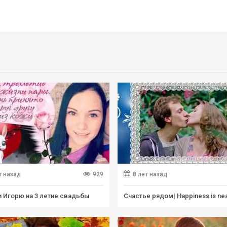
т назад
929
8 лет назад
и Игорю на 3 летие свадьбы