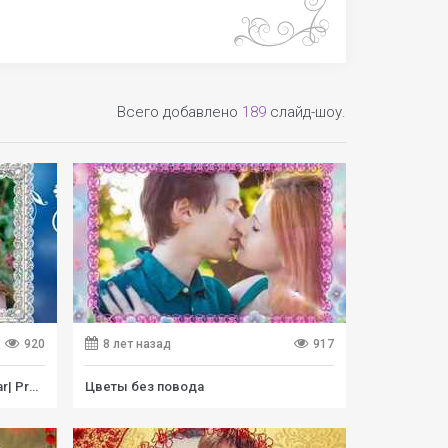
Всего добавлено
189
слайд-шоу.
920
8 лет назад
917
Счастье рядом| Happiness is near| Project for ProShow Producer
Цветы без повода