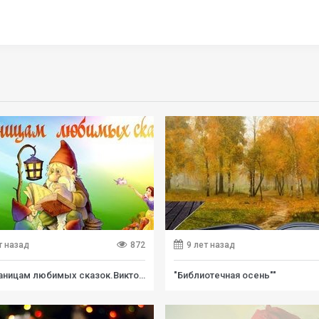
т назад
872
9 лет назад
По страницам любимых сказок.Викторина
"Библиотечная осень""