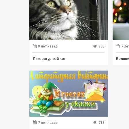
9 лет назад
838
7 ле
Литературный кот
7 лет назад
713