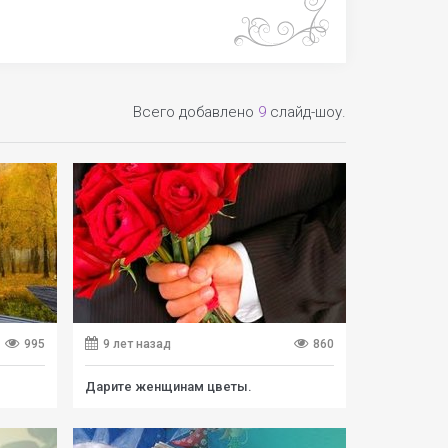
Всего добавлено
9
слайд-шоу.
995
9 лет назад
860
Дарите женщинам цветы.