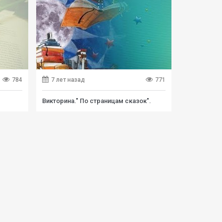
784
7 лет назад
771
Викторина." По страницам сказок".