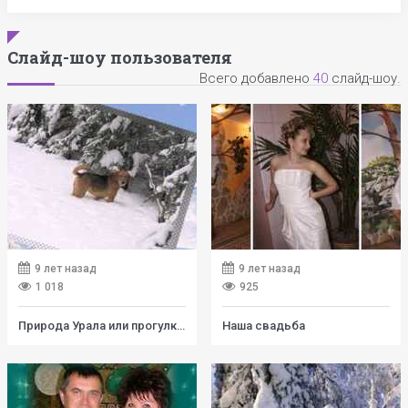
Слайд-шоу пользователя
Всего добавлено
40
слайд-шоу.
9 лет назад
9 лет назад
1 018
925
Природа Урала или прогулка по зимнему лесу
Наша свадьба