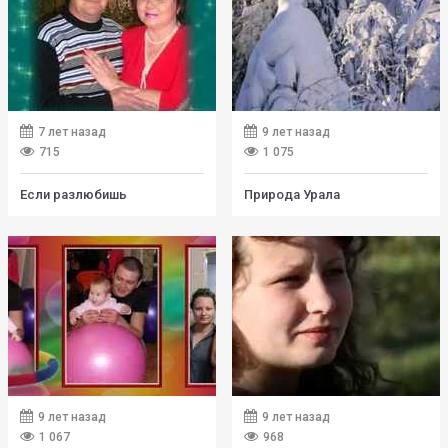
7 лет назад
9 лет назад
715
1 075
Если разлюбишь
Природа Урала
9 лет назад
9 лет назад
1 067
968