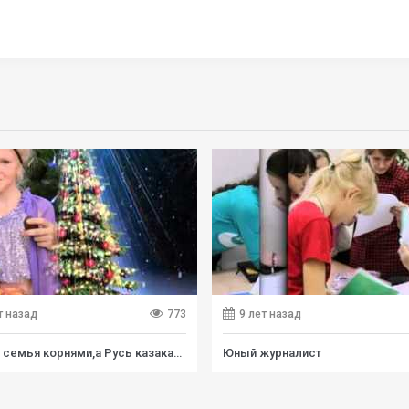
т назад
773
9 лет назад
Крепка семья корнями,а Русь казаками
Юный журналист