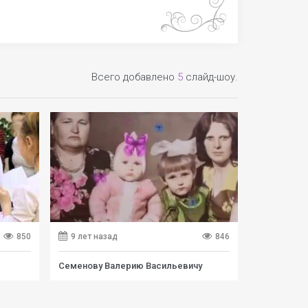
Всего добавлено
5
слайд-шоу.
850
9 лет назад
846
Семенову Валерию Васильевичу