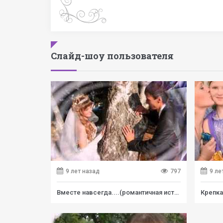
Слайд-шоу пользователя
9 лет назад
797
9 ле
Вместе навсегда....(романтичная история)