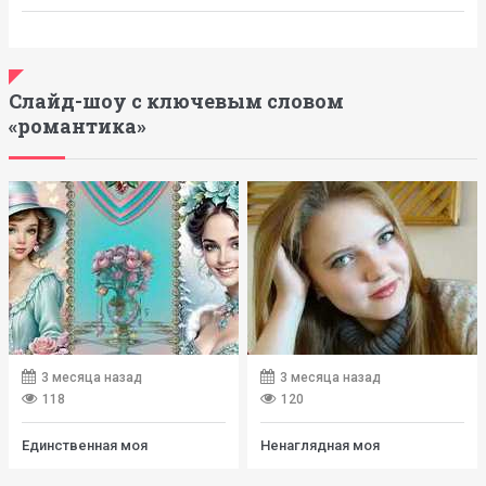
Слайд-шоу с ключевым словом
«романтика»
3 месяца назад
3 месяца назад
118
120
Единственная моя
Ненаглядная моя