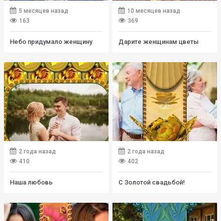
5 месяцев назад
10 месяцев назад
163
369
Небо придумало женщину
Дарите женщинам цветы
2 года назад
2 года назад
410
402
Наша любовь
С Золотой свадьбой!