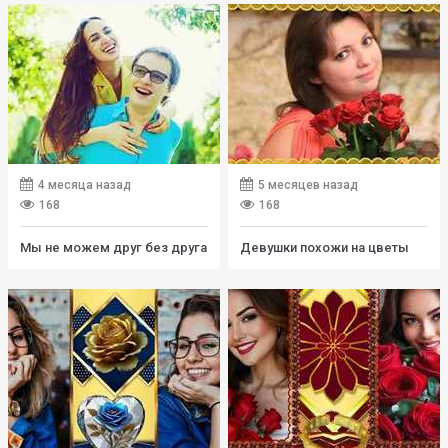
4 месяца назад
5 месяцев назад
168
168
Мы не можем друг без друга
Девушки похожи на цветы