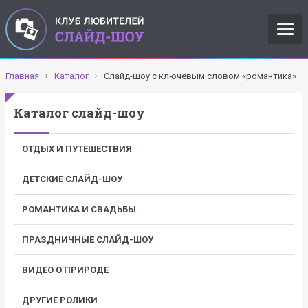
Главная
Каталог
Слайд-шоу с ключевым словом «романтика»
Каталог слайд-шоу
ОТДЫХ И ПУТЕШЕСТВИЯ
ДЕТСКИЕ СЛАЙД-ШОУ
РОМАНТИКА И СВАДЬБЫ
ПРАЗДНИЧНЫЕ СЛАЙД-ШОУ
ВИДЕО О ПРИРОДЕ
ДРУГИЕ РОЛИКИ