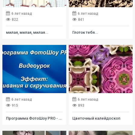
6 лет назад
6 лет назад
822
841
милая, милая, милая...
Глоток тебя...
6 лет назад
6 лет назад
915
893
Программа ФотоШоу PRO - Урок скручивание и раскручивание рулона
Цветочный калейдоскоп