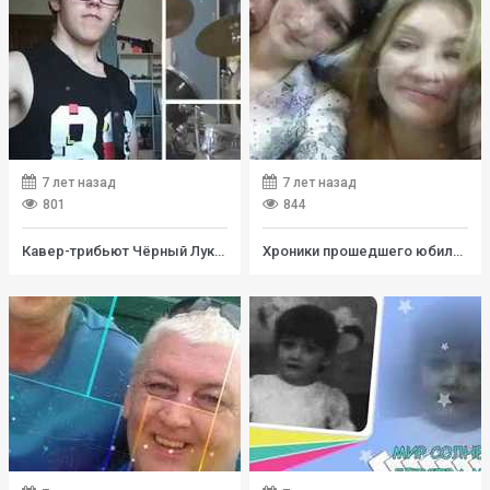
7 лет назад
7 лет назад
801
844
Кавер-трибьют Чёрный Лукич "Первое Мая"в исполнении Юрика
Хроники прошедшего юбилея 50лет. Как это было...