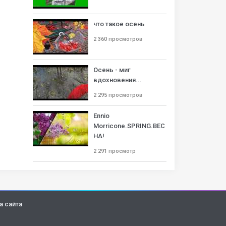
что такое осень
2 360 просмотров
Осень - миг
вдохновения...
2 295 просмотров
Ennio
Morricone.SPRING.ВЕС
НА!
2 291 просмотр
а сайта