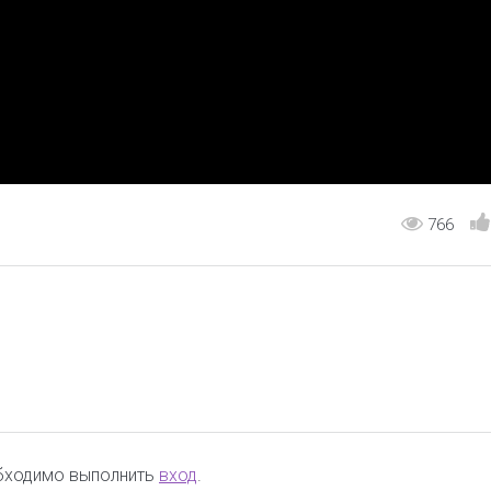
766
обходимо выполнить
вход
.