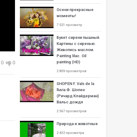
Осени прекрасные
моменты!
7 521 просмотр
Букет сирени пышный.
Картины с сиренью.
Живопись маслом.
Painting lilac. Oil
painting (HD)
0
0
2 859 просмотров
SHOPEN F. Vals de la
lluvia Ф. Шопен
(Ричард Клайдерман)
Вальс дождя
2 567 просмотров
Природа и животные
2 432 просмотра