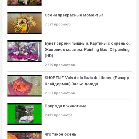
Осени прекрасные моменты!
7 521 просмотр
Букет сирени пышный. Картины с сиренью.
Живопись маслом. Painting lilac. Oil painting
(HD)
2 859 просмотров
SHOPEN F. Vals de la lluvia Ф. Шопен (Ричард
Клайдерман) Вальс дождя
2 567 просмотров
Природа и животные
2 432 просмотра
что такое осень