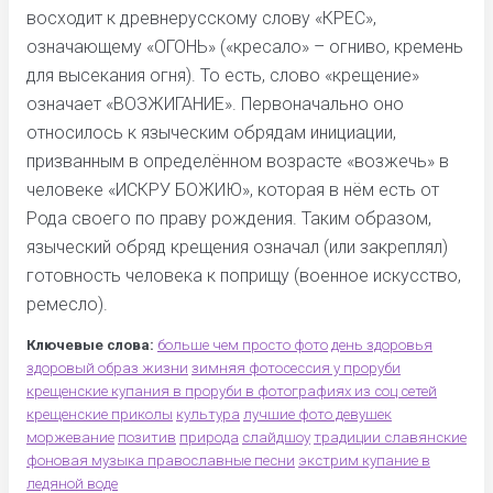
восходит к древнерусскому слову «КРЕС»,
означающему «ОГОНЬ» («кресало» – огниво, кремень
для высекания огня). То есть, слово «крещение»
означает «ВОЗЖИГАНИЕ». Первоначально оно
относилось к языческим обрядам инициации,
призванным в определённом возрасте «возжечь» в
человеке «ИСКРУ БОЖИЮ», которая в нём есть от
Рода своего по праву рождения. Таким образом,
языческий обряд крещения означал (или закреплял)
готовность человека к поприщу (военное искусство,
ремесло).
Ключевые слова:
больше чем просто фото
день здоровья
здоровый образ жизни
зимняя фотосессия у проруби
крещенские купания в проруби в фотографиях из соц сетей
крещенские приколы
культура
лучшие фото девушек
моржевание
позитив
природа
слайдшоу
традиции славянские
фоновая музыка православные песни
экстрим купание в
ледяной воде