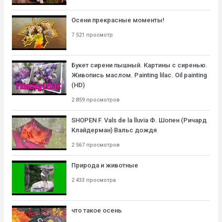
Осени прекрасные моменты!
7 521 просмотр
Букет сирени пышный. Картины с сиренью.
Живопись маслом. Painting lilac. Oil painting
(HD)
2 859 просмотров
SHOPEN F. Vals de la lluvia Ф. Шопен (Ричард
Клайдерман) Вальс дождя
2 567 просмотров
Природа и животные
2 433 просмотра
что такое осень