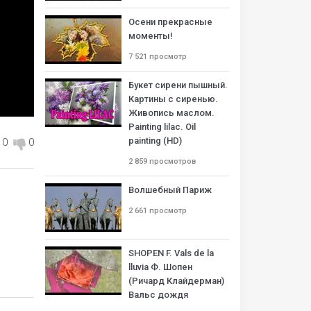
Осени прекрасные
моменты!
7 521 просмотр
Букет сирени пышный.
Картины с сиренью.
Живопись маслом.
Painting lilac. Oil
painting (HD)
0
0
2 859 просмотров
Волшебный Париж
2 661 просмотр
SHOPEN F. Vals de la
lluvia Ф. Шопен
(Ричард Клайдерман)
Вальс дождя