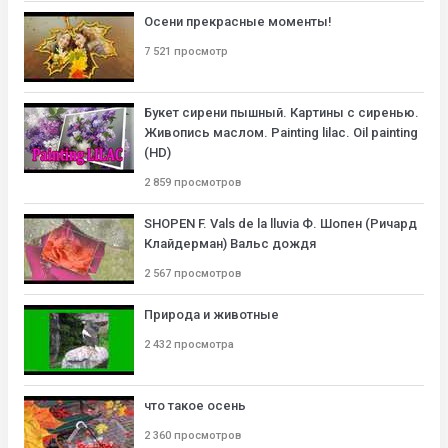
Осени прекрасные моменты!
7 521 просмотр
Букет сирени пышный. Картины с сиренью.
Живопись маслом. Painting lilac. Oil painting
(HD)
2 859 просмотров
SHOPEN F. Vals de la lluvia Ф. Шопен (Ричард
Клайдерман) Вальс дождя
2 567 просмотров
Природа и животные
2 432 просмотра
что такое осень
2 360 просмотров