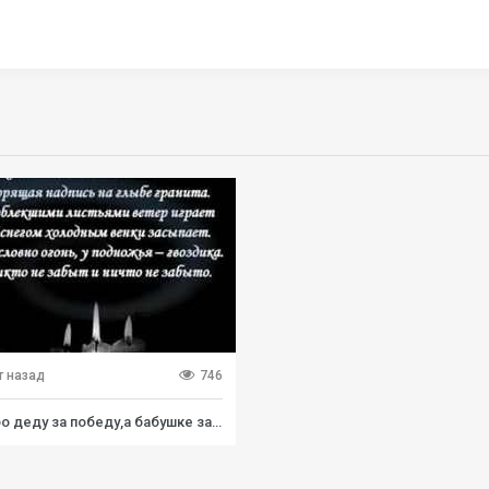
т назад
746
Спасибо деду за победу,а бабушке за помощь деду