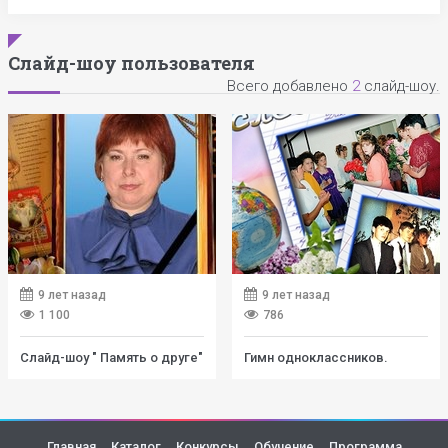
Слайд-шоу пользователя
Всего добавлено
2
слайд-шоу.
9 лет назад
9 лет назад
1 100
786
Слайд-шоу " Память о друге"
Гимн одноклассников.
Главная
Каталог
Конкурсы
Обучение
Программа