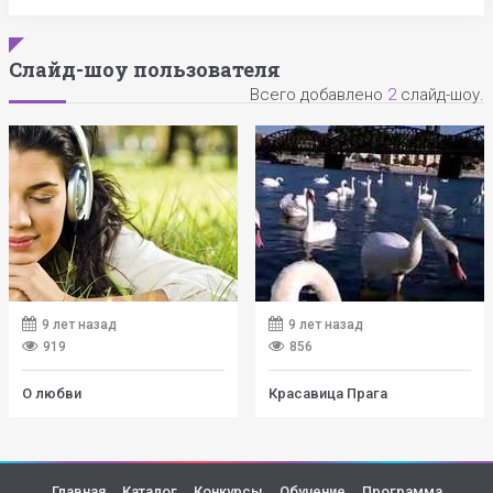
Слайд-шоу пользователя
Всего добавлено
2
слайд-шоу.
9 лет назад
9 лет назад
919
856
О любви
Красавица Прага
Главная
Каталог
Конкурсы
Обучение
Программа