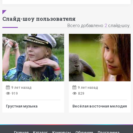
Слайд-шоу пользователя
Всего добавлено
2
слайд-шоу.
9 лет назад
9 лет назад
919
829
Грустная музыка
Весёлая восточная мелодия
Главная
Каталог
Конкурсы
Обучение
Программа