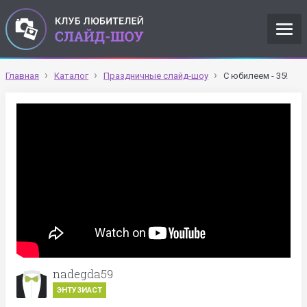
Главная
Каталог
Праздничные слайд-шоу
С юбилеем - 35!
nadegda59
ЭНТУЗИАСТ