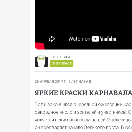
Георгий
ЭНТУЗИАСТ
26 АПРЕЛЯ 2017 Г., 9 ЛЕТ НАЗАД
ЯРКИЕ КРАСКИ КАРНАВАЛА 
Вот и закончился очередной ежегодный кар
рекордное число и зрителей и участников. О
является неким аналогом нашей Масленицы. 
он предваряет начало Великого поста. В о