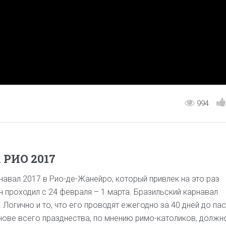
994
РИО 2017
навал 2017 в Рио-де-Жанейро, который привлек на это раз
н проходил с 24 февраля – 1 марта. Бразильский карнавал
Логично и то, что его проводят ежегодно за 40 дней до пас
снове всего празднества, по мнению римо-католиков, должн