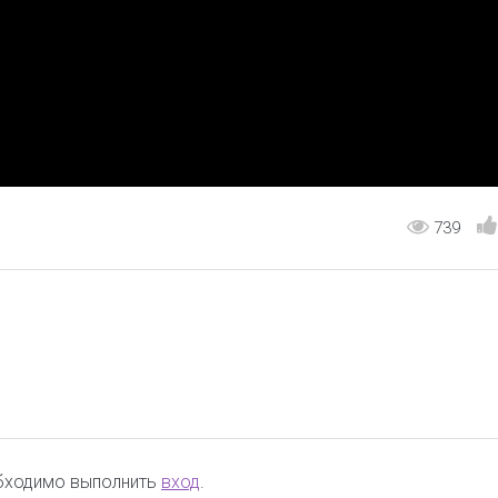
739
обходимо выполнить
вход
.