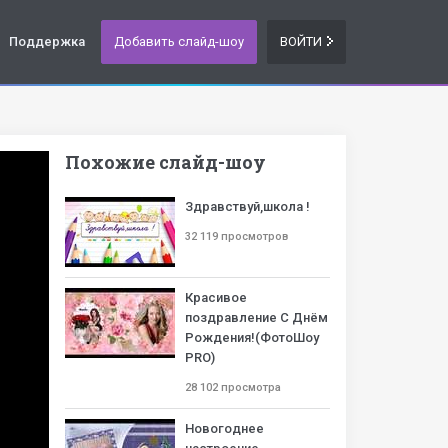
Поддержка
Добавить слайд-шоу
ВОЙТИ
Похожие слайд-шоу
Здравствуй,школа !
32 119 просмотров
Красивое
поздравление С Днём
Рождения!(ФотоШоу
PRO)
28 102 просмотра
Новогоднее