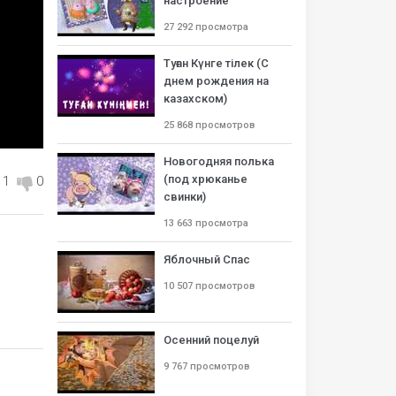
настроение
27 292 просмотра
Туған Күнге тілек (С
днем рождения на
казахском)
25 868 просмотров
Новогодняя полька
(под хрюканье
1
0
свинки)
13 663 просмотра
Яблочный Спас
10 507 просмотров
Осенний поцелуй
9 767 просмотров