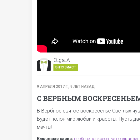
Olga.A
ЭНТУЗИАСТ
9 АПРЕЛЯ 2017 Г., 9 ЛЕТ НАЗАД
С ВЕРБНЫМ ВОСКРЕСЕНЬЕМ
В Вербное святое воскресенье Светлых чув
Будет полон мир любви и красоты. Пусть д
мечты!
Ключевые слова:
вербное
воскресенье
поздравлен