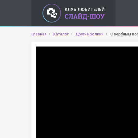
Главная
Каталог
Другие ролики
С вербным во