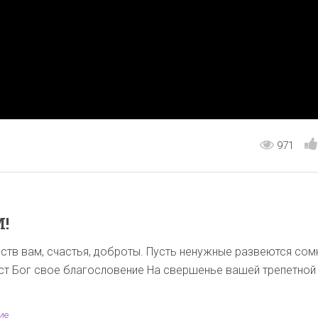
971
!
ств вам, счастья, доброты. Пусть ненужные развеются сом
аст Бог свое благословение На свершенье вашей трепетной
ие