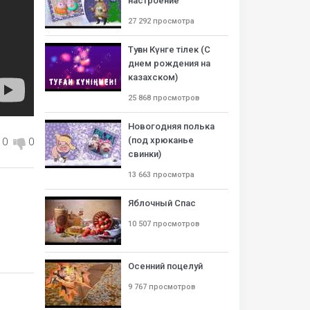
настроение
27 292 просмотра
Туған Күнге тілек (С
днем рождения на
казахском)
25 868 просмотров
Новогодняя полька
(под хрюканье
0
0
свинки)
13 663 просмотра
Яблочный Спас
10 507 просмотров
Осенний поцелуй
9 767 просмотров