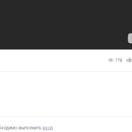
778
обходимо выполнить
вход
.