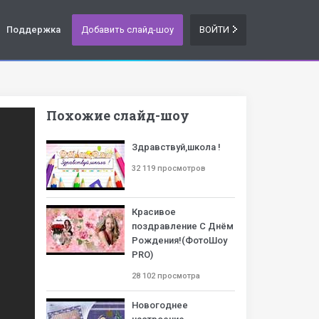
Поддержка
Добавить слайд-шоу
ВОЙТИ
Похожие слайд-шоу
Здравствуй,школа !
32 119 просмотров
Красивое
поздравление С Днём
Рождения!(ФотоШоу
PRO)
28 102 просмотра
Новогоднее