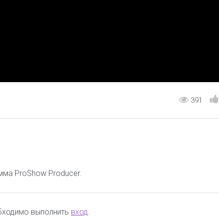
391
мма ProShow Producer.
обходимо выполнить
вход
.