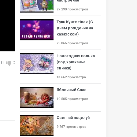
настроение
27 290 просмотров
Туған Күнге тілек (С
днем рождения на
казахском)
25 866 просмотров
Новогодняя полька
(под хрюканье
0
0
свинки)
13 662 просмотра
Яблочный Спас
10 505 просмотров
Осенний поцелуй
9 767 просмотров