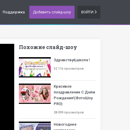
Поддержка
Добавить слайд-шоу
ВОЙТИ
Похожие слайд-шоу
Здравствуй,школа !
32 116 просмотров
Красивое
поздравление С Днём
Рождения!(ФотоШоу
PRO)
28 099 просмотров
Новогоднее