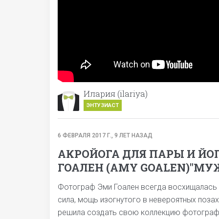
Илария (ilariya)
ЭНТУЗИАСТ
6 ФЕВРАЛЯ 2017 Г., 9 ЛЕТ НАЗАД
АКРОЙОГА ДЛЯ ПАРЫ И ЙО
ГОАЛЕН (AMY GOALEN)"МУЖ
Фотограф Эми Гоален всегда восхищалась м
сила, мощь изогнутого в невероятных позах
решила создать свою коллекцию фотографий