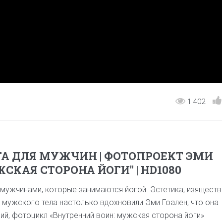
1 402
ГА ДЛЯ МУЖЧИН | ФОТОПРОЕКТ ЭМИ
СКАЯ СТОРОНА ЙОГИ" | HD1080
ужчинами, которые занимаются йогой. Эстетика, изяществ
 мужского тела настолько вдохновили Эми Гоален, что она
, фотоцикл «Внутренний воин: мужская сторона йоги»