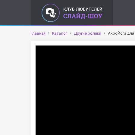
Главная
Каталог
Другие ролики
АкроЙога для 