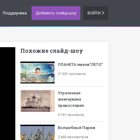
Поддержка
Добавить слайд-шоу
ВОЙТИ
Похожие слайд-шоу
ПЛАНЕТА имени"ЛЕТО"
37 651 просмотр
Утраченная
жемчужина
православия
4 161 просмотр
Волшебный Париж
2 660 просмотров