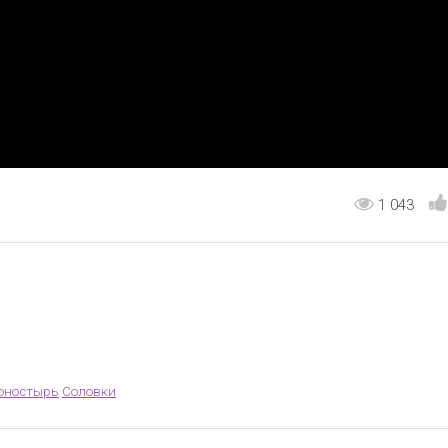
1 043
оностырь
Соловки