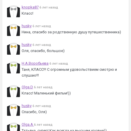
knopka87
6 лет назад
Класс!
husky
6 лет назад
Нина, спасибо за родственную душу путешественника)
husky
6 лет назад
Оля, спасибо, большое)
Н.А.Воробьева
6 лет назад
Таня, КЛАСС!!! С огромным удовольствием смотрю и
слушаю!!!
Olga.D
6 лет назад
Класс! Маленький фильм!))
husky
6 лет назад
Спасибо, Оля)
Olga.A
6 лет назад
Татьяна, супер! Как всегда на высшем уровне))