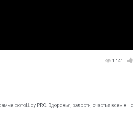
1 141
грамме фотоШоу PRO. Здоровья, радости, счастья всем в Н