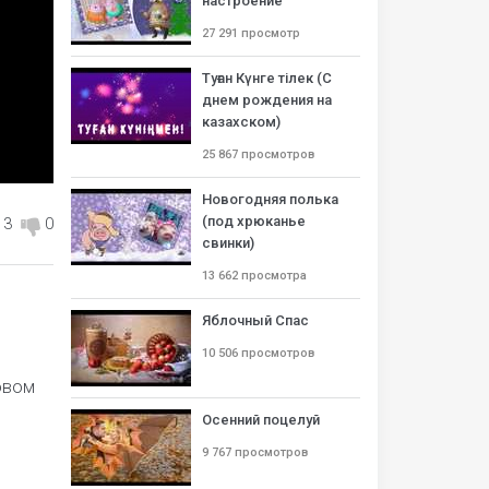
настроение
27 291 просмотр
Туған Күнге тілек (С
днем рождения на
казахском)
25 867 просмотров
Новогодняя полька
(под хрюканье
3
0
свинки)
13 662 просмотра
Яблочный Спас
10 506 просмотров
овом
Осенний поцелуй
9 767 просмотров