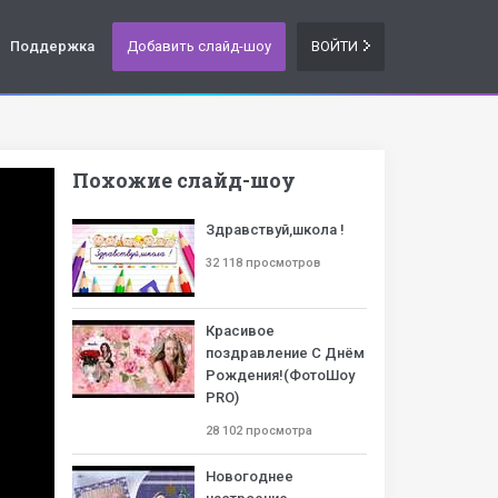
Поддержка
Добавить слайд-шоу
ВОЙТИ
Похожие слайд-шоу
Здравствуй,школа !
32 118 просмотров
Красивое
поздравление С Днём
Рождения!(ФотоШоу
PRO)
28 102 просмотра
Новогоднее