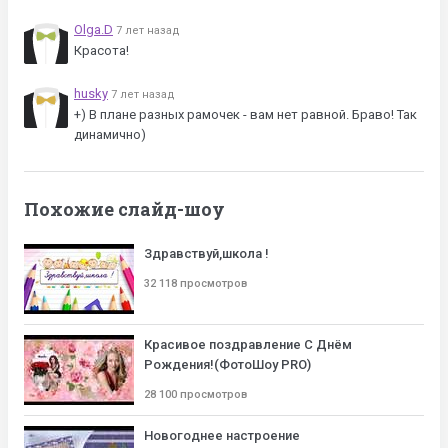
Olga.D
7 лет назад
Красота!
husky
7 лет назад
+) В плане разных рамочек - вам нет равной. Браво! Так
динамично)
Похожие слайд-шоу
Здравствуй,школа !
32 118 просмотров
Красивое поздравление С Днём
Рождения!(ФотоШоу PRO)
28 100 просмотров
Новогоднее настроение