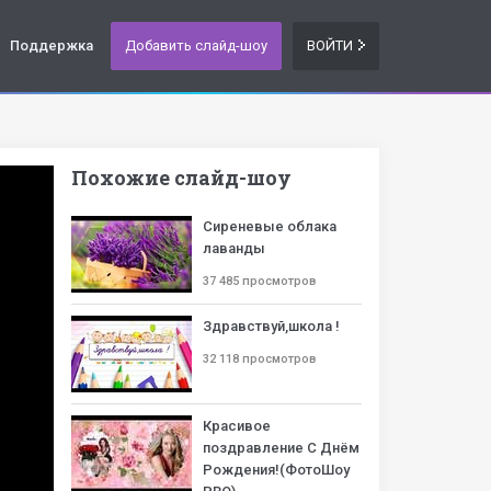
Поддержка
Добавить слайд-шоу
ВОЙТИ
Похожие слайд-шоу
Сиреневые облака
лаванды
37 485 просмотров
Здравствуй,школа !
32 118 просмотров
Красивое
поздравление С Днём
Рождения!(ФотоШоу