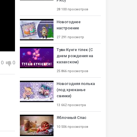
PRO)
28 100 просмотров
Новогоднее
настроение
27 291 просмотр
Туған Күнге тілек (С
днем рождения на
казахском)
0
0
25 866 просмотров
Новогодняя полька
(под хрюканье
свинки)
13 662 просмотра
Яблочный Спас
10 506 просмотров