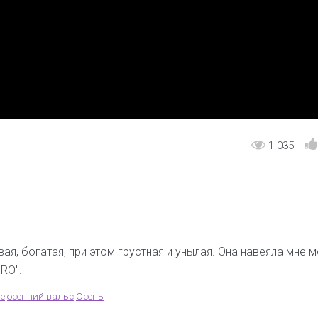
1 035
ая, богатая, при этом грустная и унылая. Она навеяла мне 
RO".
ие
осенний вальс
Осень